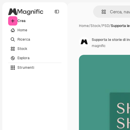
Crea
Home
/
Stock
/
PSD
/
Supporta le
Home
Ricerca
Supporta le storie di i
magnific
Stock
Esplora
Strumenti