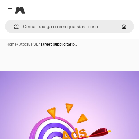
Magnific
Close menu
Cerca 
Home
/
Stock
/
PSD
/
Target pubblicitario…