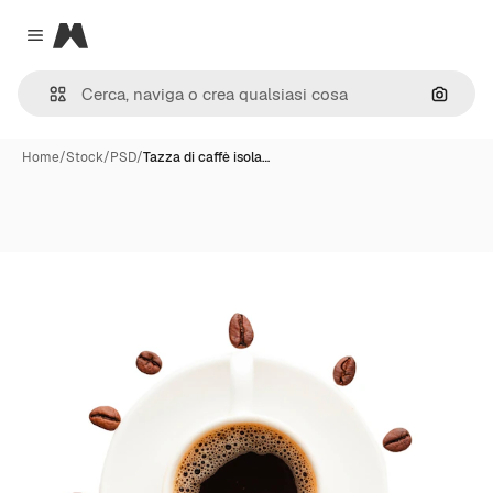
Magnific
Close menu
Cerca 
Home
/
Stock
/
PSD
/
Tazza di caffè isola…