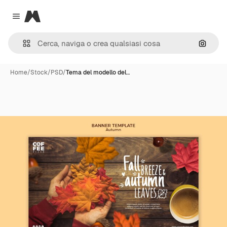
Magnific
Close menu
Cerca 
Home
/
Stock
/
PSD
/
Tema del modello del…