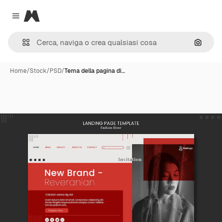
Magnific
Close menu
Cerca 
Home
/
Stock
/
PSD
/
Tema della pagina di…