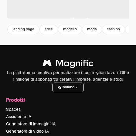
landing page
style
modello
moda
fashion
des
La piattaforma creativa per realizzare i tuoi migliori lavori. Oltre
1 milione di abbonati tra creativi, imprese, agenzie e studi.
Italiano
Prodotti
Spaces
Assistente IA
Generatore di immagini IA
Generatore di video IA