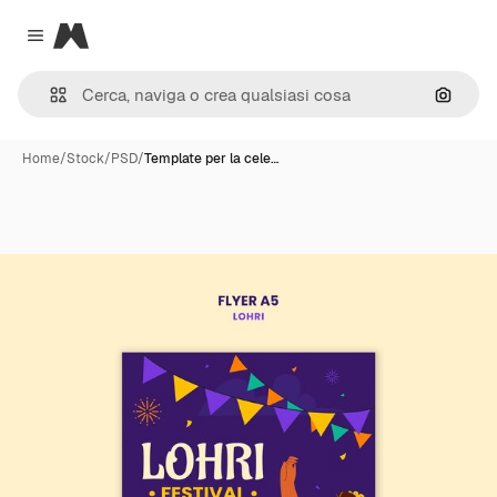
Magnific
Close menu
Cerca 
Home
/
Stock
/
PSD
/
Template per la cele…