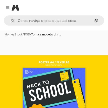
Magnific
Close menu
Cerca 
Home
/
Stock
/
PSD
/
Torna a modello di m…