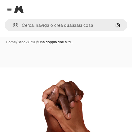
Magnific
Close menu
Cerca 
Home
/
Stock
/
PSD
/
Una coppia che si ti…