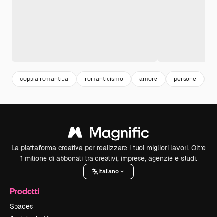
coppia romantica
romanticismo
amore
persone
p
La piattaforma creativa per realizzare i tuoi migliori lavori. Oltre
1 milione di abbonati tra creativi, imprese, agenzie e studi.
Italiano
Prodotti
Spaces