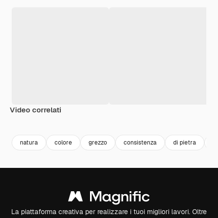
Video correlati
Premium
Premium
Generato dall'IA
Premium
Premium
natura
colore
grezzo
consistenza
di pietra
be
La piattaforma creativa per realizzare i tuoi migliori lavori. Oltre