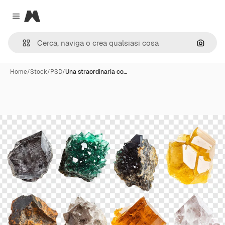
Magnific
Close menu
Cerca 
Home
/
Stock
/
PSD
/
Una straordinaria co…