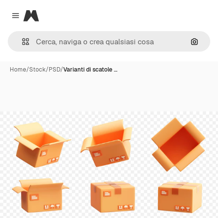
Magnific
Close menu
Cerca 
Home
/
Stock
/
PSD
/
Varianti di scatole …