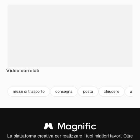
Video correlati
Premium
Premium
Premium
Premium
mezzi di trasporto
consegna
posta
chiudere
appa
La piattaforma creativa per realizzare i tuoi migliori lavori. Oltre