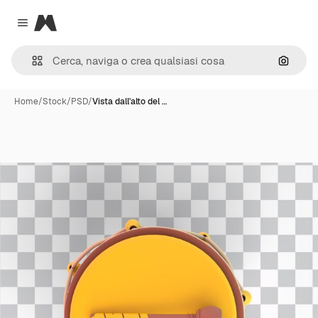
Magnific
Close menu
Cerca 
Home
/
Stock
/
PSD
/
Vista dall'alto del …