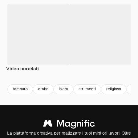
Video correlati
Premium
Premium
Generato dall'IA
Premium
Premium
tamburo
arabo
islam
strumenti
religioso
mez
La piattaforma creativa per realizzare i tuoi migliori lavori. Oltre