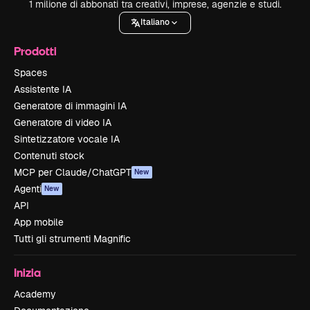
1 milione di abbonati tra creativi, imprese, agenzie e studi.
Italiano
Prodotti
Spaces
Assistente IA
Generatore di immagini IA
Generatore di video IA
Sintetizzatore vocale IA
Contenuti stock
MCP per Claude/ChatGPT
New
Agenti
New
API
App mobile
Tutti gli strumenti Magnific
Inizia
Academy