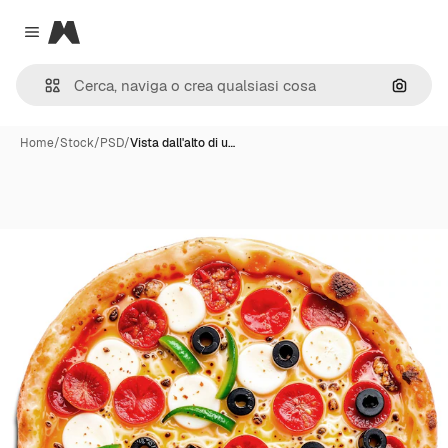
Magnific
Close menu
Cerca 
Home
/
Stock
/
PSD
/
Vista dall'alto di u…