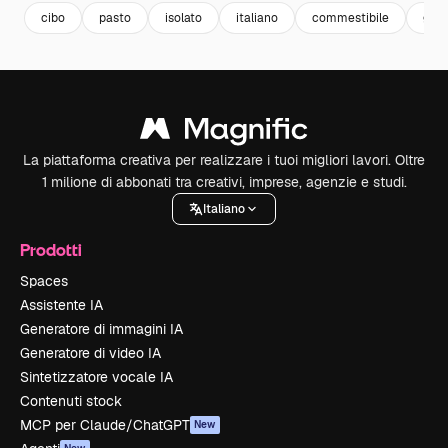
cibo
pasto
isolato
italiano
commestibile
gus
La piattaforma creativa per realizzare i tuoi migliori lavori. Oltre
1 milione di abbonati tra creativi, imprese, agenzie e studi.
Italiano
Prodotti
Spaces
Assistente IA
Generatore di immagini IA
Generatore di video IA
Sintetizzatore vocale IA
Contenuti stock
MCP per Claude/ChatGPT
New