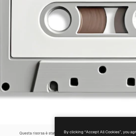
By clicking “Accept All Cookies”, you ag
Questa risorsa è stata generata con l'
IA
. Creane una tua utilizzando 