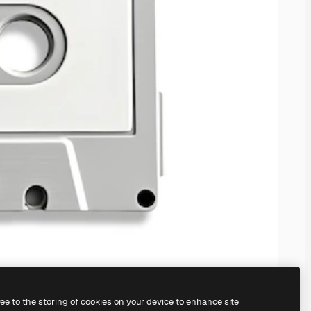
ree to the storing of cookies on your device to enhance site
il
generatore di immagini IA.