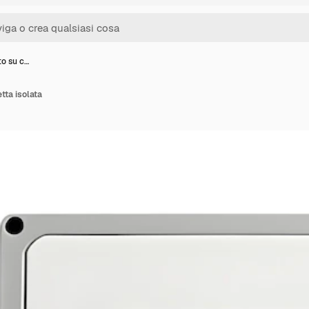
lto su c…
etta isolata