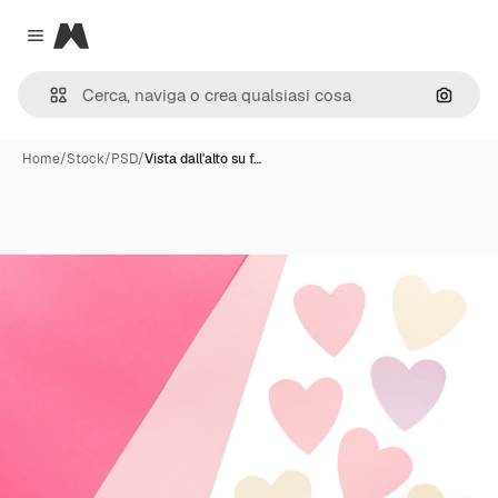
Magnific
Close menu
Cerca 
Home
/
Stock
/
PSD
/
Vista dall'alto su f…