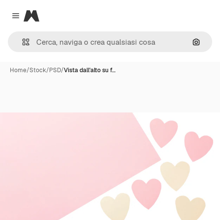
Magnific
Close menu
Cerca 
Home
/
Stock
/
PSD
/
Vista dall'alto su f…