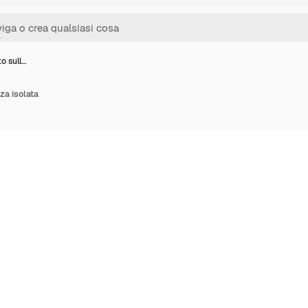
to sull…
zza isolata