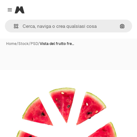
Magnific
Close menu
Cerca 
Home
/
Stock
/
PSD
/
Vista del frutto fre…