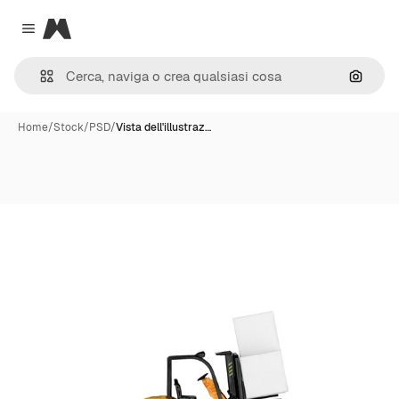
Magnific
Close menu
Cerca 
Home
/
Stock
/
PSD
/
Vista dell'illustraz…