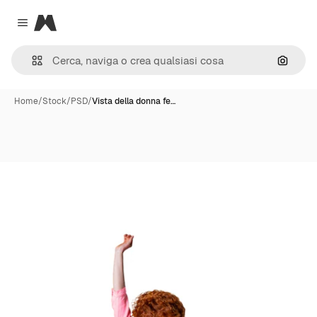
Magnific
Close menu
Cerca 
Home
/
Stock
/
PSD
/
Vista della donna fe…