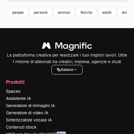
people
persone
woman
felicita
adulti
donna f
La piattaforma creativa per realizzare i tuoi migliori lavori. Oltre
1 milione di abbonati tra creativi, imprese, agenzie e studi.
Italiano
Prodotti
Spaces
Assistente IA
Generatore di immagini IA
Generatore di video IA
Sintetizzatore vocale IA
Contenuti stock