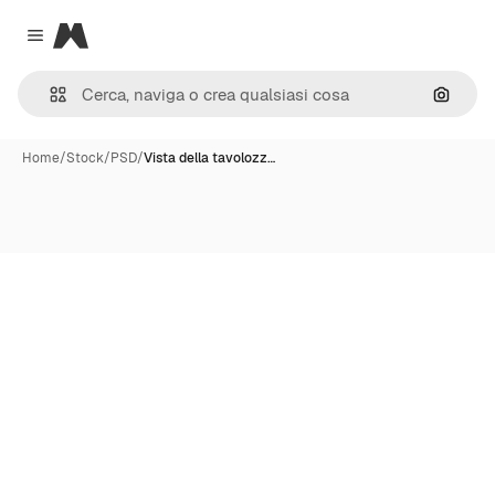
Magnific
Close menu
Cerca 
Home
/
Stock
/
PSD
/
Vista della tavolozz…