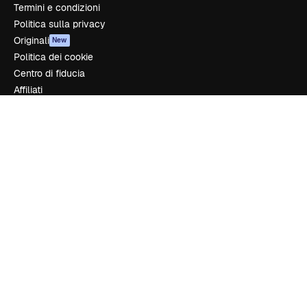
Termini e condizioni
Politica sulla privacy
Originali
New
Politica dei cookie
Centro di fiducia
Affiliati
Aziende
Azienda
Prezzi
Chi siamo
Recensioni
Lavora con noi
Cerca tendenze
Blog
Eventi
Slidesgo
Vendi i tuoi contenuti