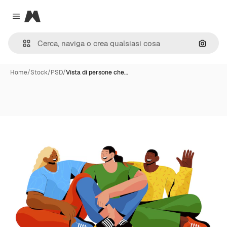
Magnific
Close menu
Cerca 
Home
/
Stock
/
PSD
/
Vista di persone che…