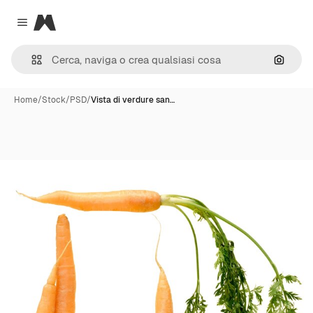
Magnific
Close menu
Cerca 
Home
/
Stock
/
PSD
/
Vista di verdure san…