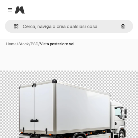
Magnific
Close menu
Cerca 
Home
/
Stock
/
PSD
/
Vista posteriore vei…