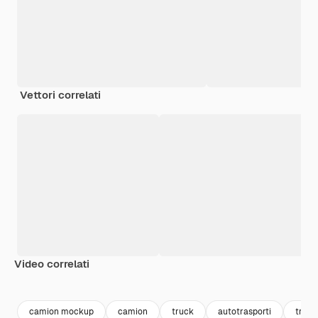
Vettori correlati
Video correlati
Premium
Premium
Generato dall'IA
Premium
Premium
Generato da
camion mockup
camion
truck
autotrasporti
trasp