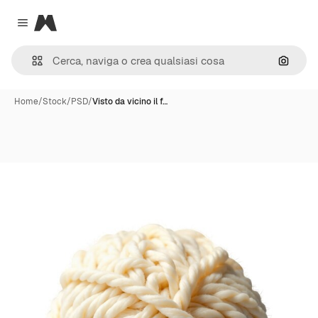
Magnific
Close menu
Cerca 
Home
/
Stock
/
PSD
/
Visto da vicino il f…