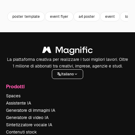
Premium
Premium
Premium
Premium
poster template
event flyer
a4 poster
event
locan
La piattaforma creativa per realizzare i tuoi migliori lavori. Oltre
1 milione di abbonati tra creativi, imprese, agenzie e studi.
Italiano
Prodotti
Spaces
Assistente IA
Generatore di immagini IA
Generatore di video IA
Sintetizzatore vocale IA
Contenuti stock