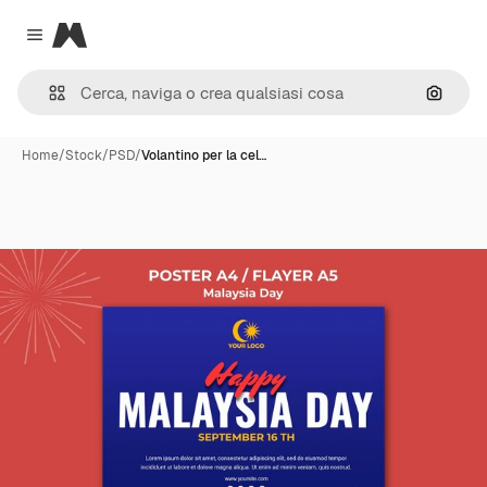
Magnific
Close menu
Cerca 
Home
/
Stock
/
PSD
/
Volantino per la cel…