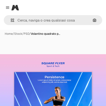
Magnific
Close menu
Cerca 
Home
/
Stock
/
PSD
/
Volantino quadrato p…