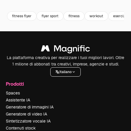
Premium
Premium
Premium
Premium
fitness flyer
flyer sport
fitness
workout
esercizi
La piattaforma creativa per realizzare i tuoi migliori lavori. Oltre
1 milione di abbonati tra creativi, imprese, agenzie e studi.
Italiano
Prodotti
Spaces
Assistente IA
Generatore di immagini IA
Generatore di video IA
Sintetizzatore vocale IA
Contenuti stock