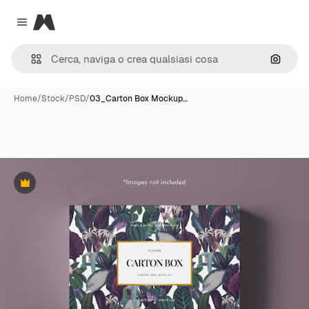
Magnific
Close menu
Cerca 
Home
/
Stock
/
PSD
/
03_Carton Box Mockup…
Premium