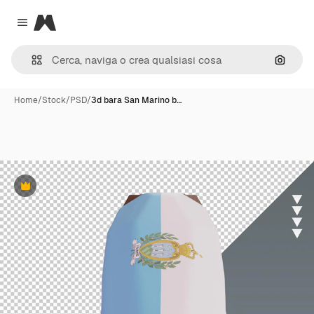
Magnific
Close menu
Cerca 
Home
/
Stock
/
PSD
/
3d bara San Marino b…
Premium