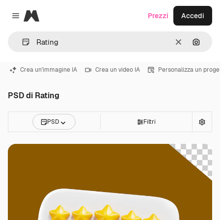
Magnific
Prezzi
Accedi
Close menu
Cancella
Cerca 
Crea un'immagine IA
Crea un video IA
Personalizza un proge
PSD di Rating
PSD
Filtri