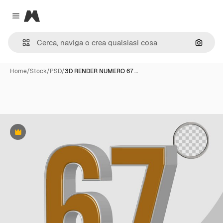
Magnific
Close menu
Cerca 
Home
/
Stock
/
PSD
/
3D RENDER NUMERO 67 …
Premium