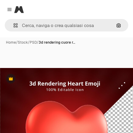
Magnific
Close menu
Cerca 
Home
/
Stock
/
PSD
/
3d rendering cuore r…
Premium