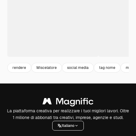
rendere
Miscelatore
social media
tag nome
marke
La piattaforma creativa per realizzare i tuoi migliori lavori. Oltre
1 milione di abbonati tra creativi, imprese, agenzie e studi.
Italiano