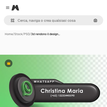
Magnific
Close menu
Cerca 
Home
/
Stock
/
PSD
/
3d rendono il design…
Premium