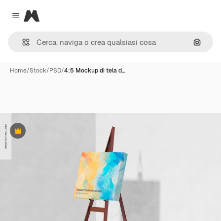
Magnific
Close menu
Cerca 
Home
/
Stock
/
PSD
/
4:5 Mockup di tela d…
Premium