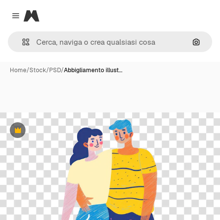
Magnific
Close menu
Cerca 
Home
/
Stock
/
PSD
/
Abbigliamento illust…
Premium