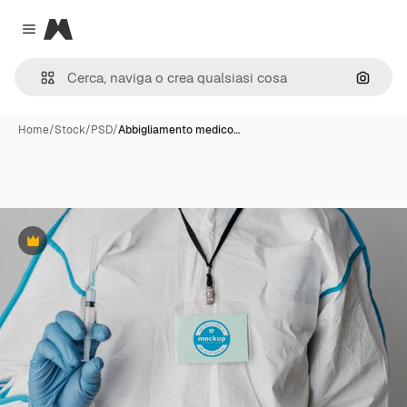
Magnific
Close menu
Cerca 
Home
/
Stock
/
PSD
/
Abbigliamento medico…
Premium