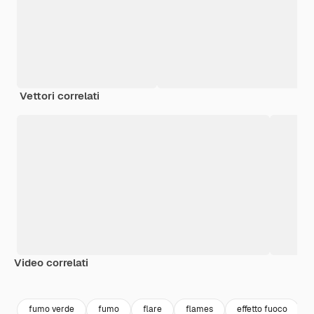
Vettori correlati
Video correlati
Premium
Premium
Premium
Premium
fumo verde
fumo
flare
flames
effetto fuoco