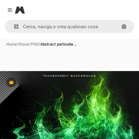
Magnific
Close menu
Cerca 
Home
/
Stock
/
PSD
/
Abstract particelle …
Premium