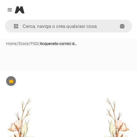
Magnific
Close menu
Cerca 
Home
/
Stock
/
PSD
/
Acquerello cornici d…
Premium