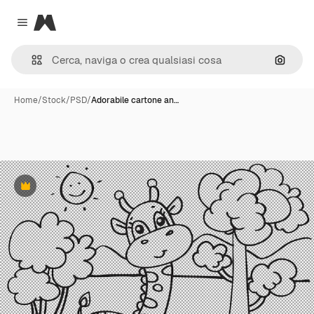
Magnific
Close menu
Cerca 
Home
/
Stock
/
PSD
/
Adorabile cartone an…
Premium