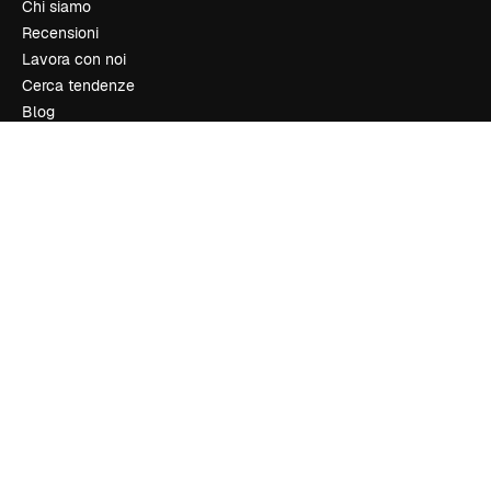
Chi siamo
Recensioni
Lavora con noi
Cerca tendenze
Blog
Eventi
Slidesgo
Vendi i tuoi contenuti
Sala stampa
Cerchi magnific.ai
Contattaci
Assistenza clienti
Instagram
YouTube
LinkedIn
TikTok
Discord
X