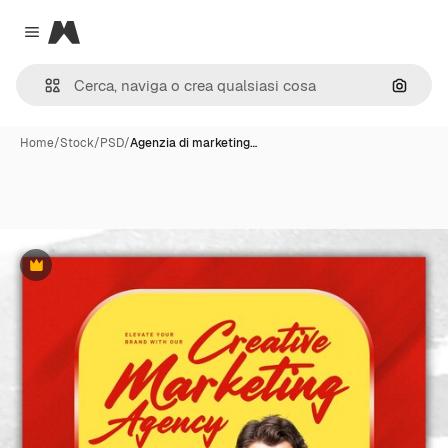
Magnific
Close menu
Cerca 
Home
/
Stock
/
PSD
/
Agenzia di marketing…
Premium