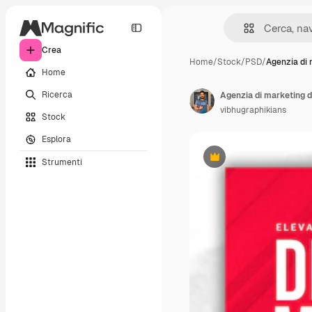
Crea
Home
/
Stock
/
PSD
/
Agenzia di
Home
Ricerca
vibhugraphikians
Stock
Esplora
Strumenti
Premium