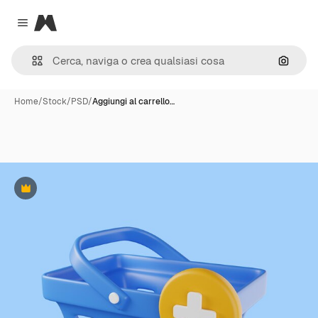
Magnific
Close menu
Cerca 
Home
/
Stock
/
PSD
/
Aggiungi al carrello…
Premium