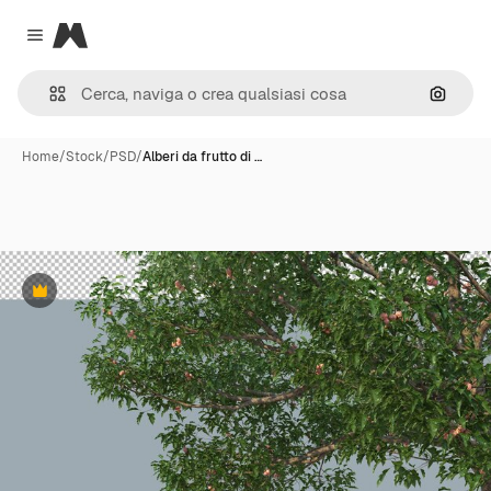
Magnific
Close menu
Cerca 
Home
/
Stock
/
PSD
/
Alberi da frutto di …
Premium