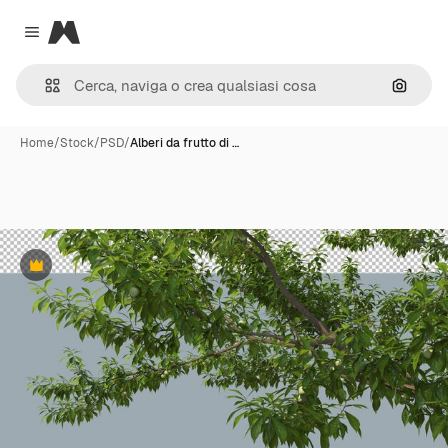
Magnific
Close menu
Cerca 
Home
/
Stock
/
PSD
/
Alberi da frutto di …
Premium