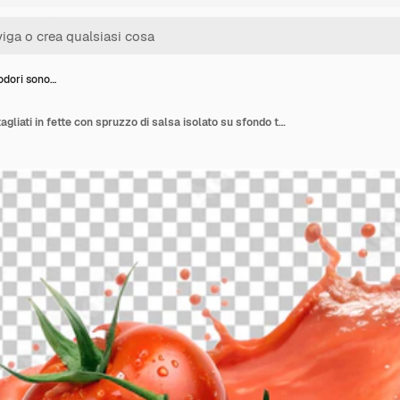
odori sono…
Alcuni pomodori sono tagliati in fette con spruzzo di salsa isolato su sfondo trasparente PNG e PSD