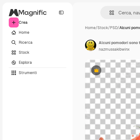
Crea
Home
/
Stock
/
PSD
/
Alcuni pom
Home
Ricerca
nazmussakibwinx
Stock
Esplora
Strumenti
Premium