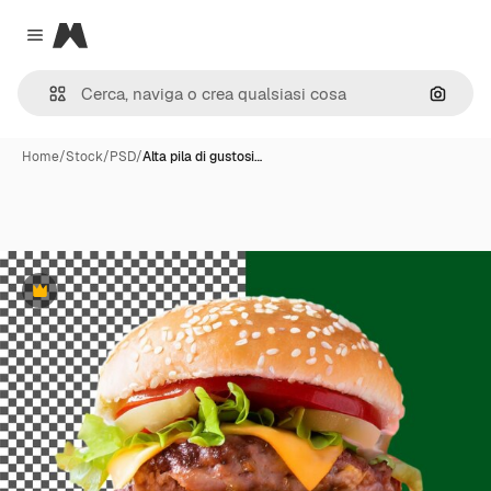
Magnific
Close menu
Cerca 
Home
/
Stock
/
PSD
/
Alta pila di gustosi…
Premium