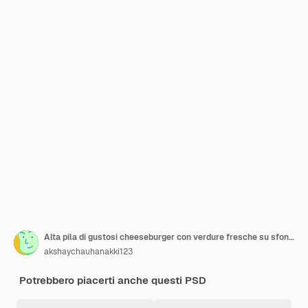
Alta pila di gustosi cheeseburger con verdure fresche su sfondo trasparente png psd
akshaychauhanakki123
Potrebbero piacerti anche questi PSD