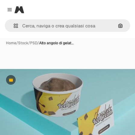
Magnific
Close menu
Cerca 
Home
/
Stock
/
PSD
/
Alto angolo di gelat…
Premium