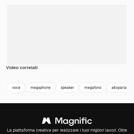
Video correlati
Premium
Premium
Premium
Premium
voce
megaphone
speaker
megafono
altoparlante
La piattaforma creativa per realizzare i tuoi migliori lavori. Oltre