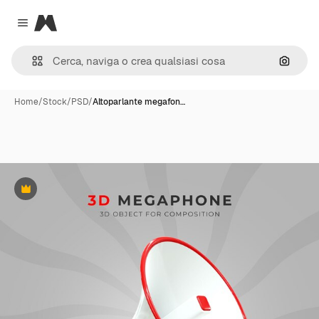
Magnific
Close menu
Cerca 
Home
/
Stock
/
PSD
/
Altoparlante megafon…
Premium