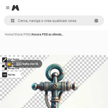
Magnific
Close menu
Cerca 
Home
/
Stock
/
PSD
/
Ancora PSD su sfondo…
Creata con IA
Premium