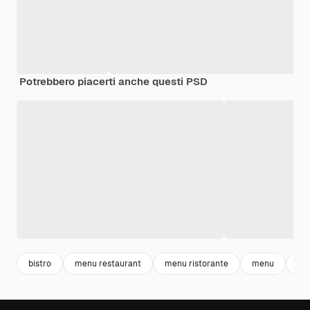
Potrebbero piacerti anche questi PSD
bistro
menu restaurant
menu ristorante
menu
re