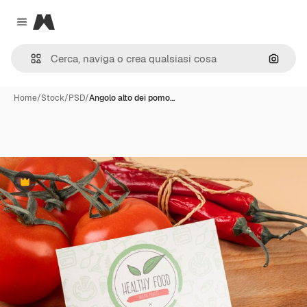
Magnific
Close menu
Cerca 
Home
/
Stock
/
PSD
/
Angolo alto dei pomo…
Premium