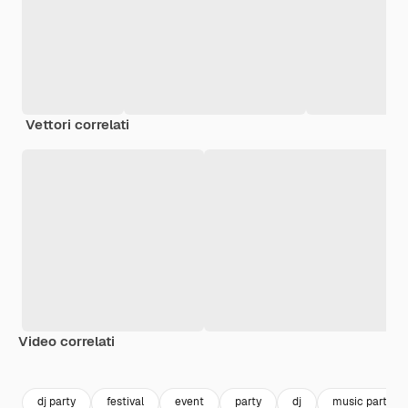
Vettori correlati
Video correlati
Premium
Premium
Premium
Premium
dj party
festival
event
party
dj
music party