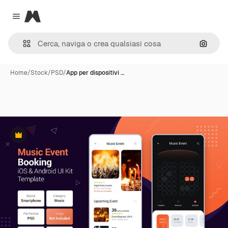
Magnific
Close menu
Cerca 
Home
/
Stock
/
PSD
/
App per dispositivi …
Premium